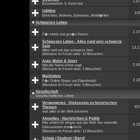
1.9
Essenweinstr. 9, Karlsruhe
rubidus
10
Einrichten, Wohnen, Schenken, Wohlf�hlen
Schwarzes Leben
1.3
F�r kleine und gro�e Reisen
Schwarzes Leben - Alles rund ums schwarze
Sein
13.1
Alles rund um das schwarze Sein.
(Benutzer im Forum aktiv: 10 Besucher)
Auto, Motor & Sport
2.4
Wie der Name schon sagt
(Benutzer im Forum aktiv: 1 Besucher)
Marktplatz
2.1
F�r Online-Shops und Eigenbedarf
(Benutzer im Forum aktiv: 3 Besucher)
Gesellschaft
Gesellschaftliches Leben
Vergangenes - Diskussion zu historischen
65
Themen
was alles in der Welt passierte
Aktuelles - Nachrichten & Politik
Hier erfahrt ihr einiges aus der Welt. Nur sinnvolle
9.1
Diskussionen erw�nscht.
(Benutzer im Forum aktiv: 13 Besucher)
Schule / Studium / Beruf