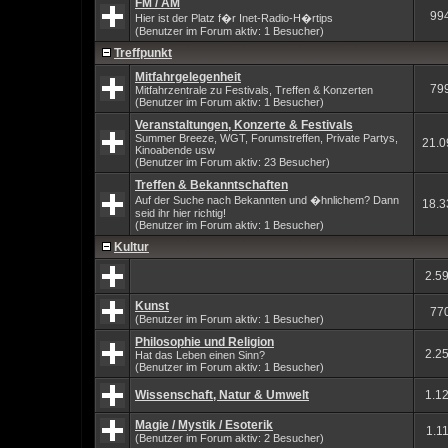
FM / AM
99
Hier ist der Platz f�r Inet-Radio-H�rtips
(Benutzer im Forum aktiv: 1 Besucher)
Treffpunkt
Mitfahrgelegenheit
79
Mitfahrzentrale zu Festivals, Treffen & Konzerten
(Benutzer im Forum aktiv: 1 Besucher)
Veranstaltungen, Konzerte & Festivals
Summer Breeze, WGT, Forumstreffen, Private Partys,
21.0
Kinoabende usw
(Benutzer im Forum aktiv: 23 Besucher)
Treffen & Bekanntschaften
Auf der Suche nach Bekannten und �hnlichem? Dann
18.3
seid ihr hier richtig!
(Benutzer im Forum aktiv: 1 Besucher)
Kultur
2.5
Kunst
77
(Benutzer im Forum aktiv: 1 Besucher)
Philosophie und Religion
2.2
Hat das Leben einen Sinn?
(Benutzer im Forum aktiv: 1 Besucher)
Wissenschaft, Natur & Umwelt
1.1
Magie / Mystik / Esoterik
1.1
(Benutzer im Forum aktiv: 2 Besucher)