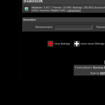
Statistik
Mitglieder: 5.917 | Themen: 15.946 | Beiträge: 280.853 (durchschn
Unser neuestes Mitglied heißt:
colinashford
.
Anmelden
Benutzername:
Passwo
neue Beiträge
keine neuen Beiträ
Forensoftware:
Burning B
Style by
BBF