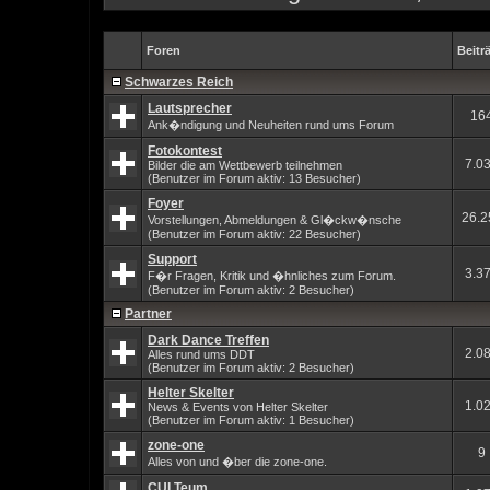
Foren
Beitr
Schwarzes Reich
Lautsprecher
16
Ank�ndigung und Neuheiten rund ums Forum
Fotokontest
7.0
Bilder die am Wettbewerb teilnehmen
(Benutzer im Forum aktiv: 13 Besucher)
Foyer
26.2
Vorstellungen, Abmeldungen & Gl�ckw�nsche
(Benutzer im Forum aktiv: 22 Besucher)
Support
3.3
F�r Fragen, Kritik und �hnliches zum Forum.
(Benutzer im Forum aktiv: 2 Besucher)
Partner
Dark Dance Treffen
2.0
Alles rund ums DDT
(Benutzer im Forum aktiv: 2 Besucher)
Helter Skelter
1.0
News & Events von Helter Skelter
(Benutzer im Forum aktiv: 1 Besucher)
zone-one
9
Alles von und �ber die zone-one.
CULTeum