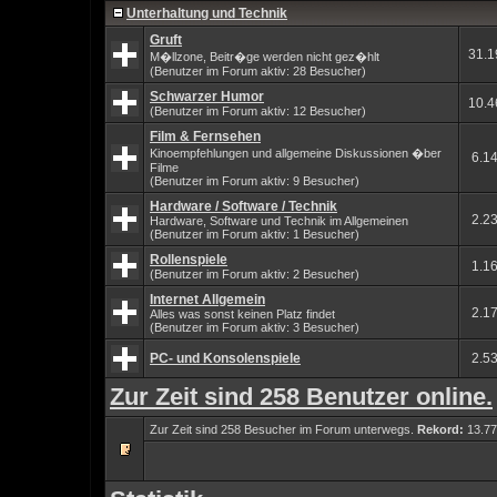
Unterhaltung und Technik
Gruft
31.1
M�llzone, Beitr�ge werden nicht gez�hlt
(Benutzer im Forum aktiv: 28 Besucher)
Schwarzer Humor
10.4
(Benutzer im Forum aktiv: 12 Besucher)
Film & Fernsehen
Kinoempfehlungen und allgemeine Diskussionen �ber
6.1
Filme
(Benutzer im Forum aktiv: 9 Besucher)
Hardware / Software / Technik
2.2
Hardware, Software und Technik im Allgemeinen
(Benutzer im Forum aktiv: 1 Besucher)
Rollenspiele
1.1
(Benutzer im Forum aktiv: 2 Besucher)
Internet Allgemein
2.1
Alles was sonst keinen Platz findet
(Benutzer im Forum aktiv: 3 Besucher)
PC- und Konsolenspiele
2.5
Zur Zeit sind 258 Benutzer online.
Zur Zeit sind 258 Besucher im Forum unterwegs.
Rekord:
13.77