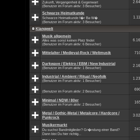
2.6
Zukunft, Vergangenheit & Gegenwart
(Benutzer im Forum aktiv: 3 Besucher)
Schwarze Heimatkunde
1.1
Schwarze Heimatkunde f�r Ba-W�
(Benutzer im Forum aktiv: 3 Besucher)
Klangwelt
Musik allgemein
6.1
Alles was sonst keinen Platz findet
(Benutzer im Forum aktiv: 6 Besucher)
Mittelalter / Medieval-Rock / Weltmusik
71
Darkwave / Elektro / EBM / New Industrial
2.1
(Benutzer im Forum aktiv: 1 Besucher)
Industrial / Ambient / Ritual / Neofolk
1.2
(Benutzer im Forum aktiv: 1 Besucher)
69
(Benutzer im Forum aktiv: 2 Besucher)
Minimal / NDW / 80er
16
(Benutzer im Forum aktiv: 2 Besucher)
Metal / Gothic-Metal / Metalcore / Hardcore /
3.0
Punkrock
Musikermarkt
24
Du suchst Bandmitglieder? Gr�ndung einer Band?
Dann bist Du hier richtig...