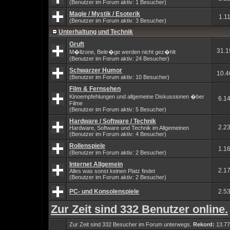
(Benutzer im Forum aktiv: 1 Besucher)
Magie / Mystik / Esoterik
1.1
(Benutzer im Forum aktiv: 3 Besucher)
Unterhaltung und Technik
Gruft
31.1
M�llzone, Beitr�ge werden nicht gez�hlt
(Benutzer im Forum aktiv: 24 Besucher)
Schwarzer Humor
10.4
(Benutzer im Forum aktiv: 10 Besucher)
Film & Fernsehen
Kinoempfehlungen und allgemeine Diskussionen �ber
6.1
Filme
(Benutzer im Forum aktiv: 5 Besucher)
Hardware / Software / Technik
2.2
Hardware, Software und Technik im Allgemeinen
(Benutzer im Forum aktiv: 4 Besucher)
Rollenspiele
1.1
(Benutzer im Forum aktiv: 2 Besucher)
Internet Allgemein
2.1
Alles was sonst keinen Platz findet
(Benutzer im Forum aktiv: 2 Besucher)
PC- und Konsolenspiele
2.5
Zur Zeit sind 332 Benutzer online.
Zur Zeit sind 332 Besucher im Forum unterwegs.
Rekord:
13.77