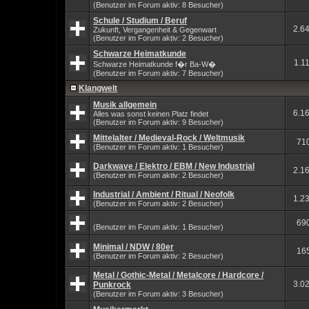
(Benutzer im Forum aktiv: 8 Besucher)
Schule / Studium / Beruf
2.6
Zukunft, Vergangenheit & Gegenwart
(Benutzer im Forum aktiv: 2 Besucher)
Schwarze Heimatkunde
1.1
Schwarze Heimatkunde f�r Ba-W�
(Benutzer im Forum aktiv: 7 Besucher)
Klangwelt
Musik allgemein
6.1
Alles was sonst keinen Platz findet
(Benutzer im Forum aktiv: 9 Besucher)
Mittelalter / Medieval-Rock / Weltmusik
71
(Benutzer im Forum aktiv: 1 Besucher)
Darkwave / Elektro / EBM / New Industrial
2.1
(Benutzer im Forum aktiv: 2 Besucher)
Industrial / Ambient / Ritual / Neofolk
1.2
(Benutzer im Forum aktiv: 2 Besucher)
69
(Benutzer im Forum aktiv: 1 Besucher)
Minimal / NDW / 80er
16
(Benutzer im Forum aktiv: 2 Besucher)
Metal / Gothic-Metal / Metalcore / Hardcore /
3.0
Punkrock
(Benutzer im Forum aktiv: 3 Besucher)