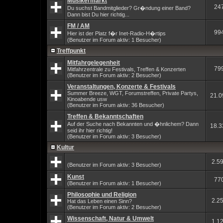
Musikermarkt
24
Du suchst Bandmitglieder? Gr�ndung einer Band?
Dann bist Du hier richtig...
FM / AM
99
Hier ist der Platz f�r Inet-Radio-H�rtips
(Benutzer im Forum aktiv: 1 Besucher)
Treffpunkt
Mitfahrgelegenheit
79
Mitfahrzentrale zu Festivals, Treffen & Konzerten
(Benutzer im Forum aktiv: 2 Besucher)
Veranstaltungen, Konzerte & Festivals
Summer Breeze, WGT, Forumstreffen, Private Partys,
21.0
Kinoabende usw
(Benutzer im Forum aktiv: 36 Besucher)
Treffen & Bekanntschaften
Auf der Suche nach Bekannten und �hnlichem? Dann
18.3
seid ihr hier richtig!
(Benutzer im Forum aktiv: 3 Besucher)
Kultur
2.5
(Benutzer im Forum aktiv: 3 Besucher)
Kunst
77
(Benutzer im Forum aktiv: 1 Besucher)
Philosophie und Religion
2.2
Hat das Leben einen Sinn?
(Benutzer im Forum aktiv: 2 Besucher)
Wissenschaft, Natur & Umwelt
1.1