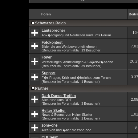
Foren
Beitr
Schwarzes Reich
Lautsprecher
16
Ank�ndigung und Neuheiten rund ums Forum
Fotokontest
7.0
Bilder die am Wettbewerb teilnehmen
(Benutzer im Forum aktiv: 13 Besucher)
Foyer
26.2
Vorstellungen, Abmeldungen & Gl�ckw�nsche
(Benutzer im Forum aktiv: 39 Besucher)
Support
3.3
F�r Fragen, Kritik und �hnliches zum Forum.
(Benutzer im Forum aktiv: 1 Besucher)
Partner
Dark Dance Treffen
2.0
Alles rund ums DDT
(Benutzer im Forum aktiv: 3 Besucher)
Helter Skelter
1.0
News & Events von Helter Skelter
(Benutzer im Forum aktiv: 1 Besucher)
zone-one
9
Alles von und �ber die zone-one.
CULTeum