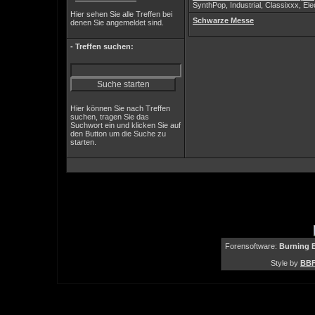
SynthPop, Industrial, Classixxx, El
Hier sehen Sie alle Treffen bei
Schwarze Messe
denen Sie angemeldet sind.
- Treffen suchen:
Hier können Sie nach Treffen
suchen, tragen Sie das
Suchwort ein und klicken Sie auf
den Button um die Suche zu
starten.
Forensoftware:
Burning B
Style by
BBF