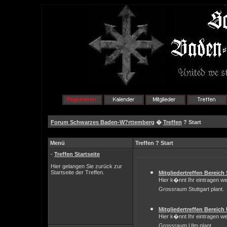
Forum Schwarzes Baden-W?rttemberg
�
Treffen
? Start
Menü
Treffen ? Start
-
Treffen Startseite
Hier gelangen Sie zurück zur
Startseite der Treffen.
Mitgliedertreffen Bereich 
Hier k�nnt Ihr eintragen we
Grossraum Stuttgart plant.
Mitgliedertreffen Bereich
Hier k�nnt Ihr eintragen we
Grossraum Ulm plant.