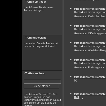
-
Treffen eintragen
Hier können Sie ein neues
Mitgliedertreffen Bereich
Treffen eintragen.
Hier k�nnt Ihr eintragen we
Grossraum Karlsruhe plant.
Mitgliedertreffen Bereich
Hier k�nnt Ihr eintragen we
Grossraum Offenburg plant
-
Treffenübersicht
Mitgliedertreffen Bereic
Hier sehen Sie alle Treffen bei
denen Sie angemeldet sind.
Hier k�nnt Ihr eintragen we
Grossraum Waldshut-Tienge
Mitgliedertreffen Bereich
Hier k�nnt Ihr eintragen we
Grossraum Freiburg plant.
- Treffen suchen:
Mitgliedertreffen Bereic
(4)
Mitgliedertreffen Bereic
Hier können Sie nach Treffen
suchen, tragen Sie das
Hall
(1)
Suchwort ein und klicken Sie auf
den Button um die Suche zu
starten.