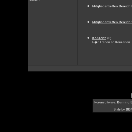
Mitgliedertreffen Bereic
Mitgliedertreffen Bereic
Konzerte
(0)
F�r Treffen an Konzerten
Forensoftware:
Burning B
Style by
BBF