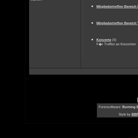
Mitgliedertreffen Bereic
Mitgliedertreffen Bereic
Konzerte
(0)
F�r Treffen an Konzerten
Forensoftware:
Burning B
Style by
BBF