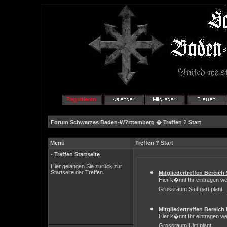
Forum Schwarzes Baden-W?rttemberg
�
Treffen
? Start
Menü
Treffen ? Start
-
Treffen Startseite
Hier gelangen Sie zurück zur
Startseite der Treffen.
Mitgliedertreffen Bereich 
Hier k�nnt Ihr eintragen we
Grossraum Stuttgart plant.
Mitgliedertreffen Bereich
Hier k�nnt Ihr eintragen we
Grossraum Ulm plant.