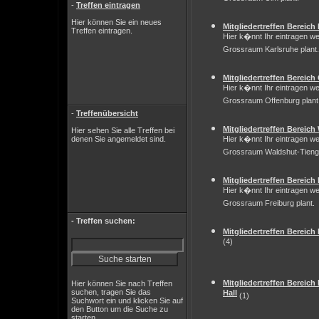
-
Treffen eintragen
Hier können Sie ein neues
Mitgliedertreffen Bereich
Treffen eintragen.
Hier k�nnt Ihr eintragen we
Grossraum Karlsruhe plant.
Mitgliedertreffen Bereich
Hier k�nnt Ihr eintragen we
Grossraum Offenburg plant
-
Treffenübersicht
Mitgliedertreffen Bereic
Hier sehen Sie alle Treffen bei
denen Sie angemeldet sind.
Hier k�nnt Ihr eintragen we
Grossraum Waldshut-Tienge
Mitgliedertreffen Bereich
Hier k�nnt Ihr eintragen we
Grossraum Freiburg plant.
- Treffen suchen:
Mitgliedertreffen Bereic
(4)
Mitgliedertreffen Bereic
Hier können Sie nach Treffen
suchen, tragen Sie das
Hall
(1)
Suchwort ein und klicken Sie auf
den Button um die Suche zu
starten.