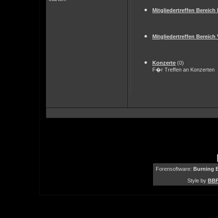
Mitgliedertreffen Bereic
Mitgliedertreffen Bereic
Konzerte
(0)
F�r Treffen an Konzerten
Forensoftware:
Burning B
Style by
BBF