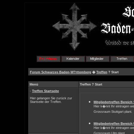
Forum Schwarzes Baden-W?rttemberg
�
Treffen
? Start
Menü
Treffen ? Start
-
Treffen Startseite
Hier gelangen Sie zurück zur
Startseite der Treffen.
Mitgliedertreffen Bereich 
Hier k�nnt Ihr eintragen we
Grossraum Stuttgart plant.
Mitgliedertreffen Bereich
Hier k�nnt Ihr eintragen we
Grossraum Ulm plant.