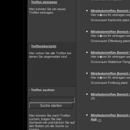
-
Treffen eintragen
Hier können Sie ein neues
Mitgliedertreffen Bereich
Treffen eintragen.
Hier k�nnt Ihr eintragen we
Grossraum Karlsruhe plant.
Mitgliedertreffen Bereich
Hier k�nnt Ihr eintragen we
Grossraum Offenburg plant
-
Treffenübersicht
Mitgliedertreffen Bereic
Hier sehen Sie alle Treffen bei
denen Sie angemeldet sind.
Hier k�nnt Ihr eintragen we
Grossraum Waldshut-Tienge
Mitgliedertreffen Bereich
Hier k�nnt Ihr eintragen we
Grossraum Freiburg plant.
- Treffen suchen:
Mitgliedertreffen Bereic
(4)
Mitgliedertreffen Bereic
Hier können Sie nach Treffen
suchen, tragen Sie das
Hall
(1)
Suchwort ein und klicken Sie auf
den Button um die Suche zu
starten.