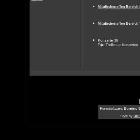
Mitgliedertreffen Bereic
Mitgliedertreffen Bereic
Konzerte
(0)
F�r Treffen an Konzerten
Forensoftware:
Burning B
Style by
BBF