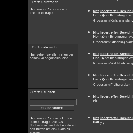
-
Treffen eintragen
Hier können Sie ein neues
Mitgliedertreffen Bereich
Treffen eintragen.
Hier k�nnt Ihr eintragen we
Grossraum Karlsruhe plant.
Mitgliedertreffen Bereich
Hier k�nnt Ihr eintragen we
Grossraum Offenburg plant
-
Treffenübersicht
Mitgliedertreffen Bereic
Hier sehen Sie alle Treffen bei
denen Sie angemeldet sind.
Hier k�nnt Ihr eintragen we
Grossraum Waldshut-Tienge
Mitgliedertreffen Bereich
Hier k�nnt Ihr eintragen we
Grossraum Freiburg plant.
- Treffen suchen:
Mitgliedertreffen Bereic
(4)
Mitgliedertreffen Bereic
Hier können Sie nach Treffen
suchen, tragen Sie das
Hall
(1)
Suchwort ein und klicken Sie auf
den Button um die Suche zu
starten.