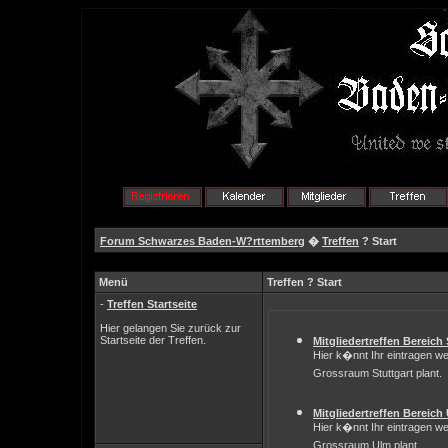
Forum Schwarzes Baden-W?rttemberg
�
Treffen
? Start
Menü
Treffen ? Start
-
Treffen Startseite
Hier gelangen Sie zurück zur
Startseite der Treffen.
Mitgliedertreffen Bereich 
Hier k�nnt Ihr eintragen we
Grossraum Stuttgart plant.
Mitgliedertreffen Bereich
Hier k�nnt Ihr eintragen we
Grossraum Ulm plant.