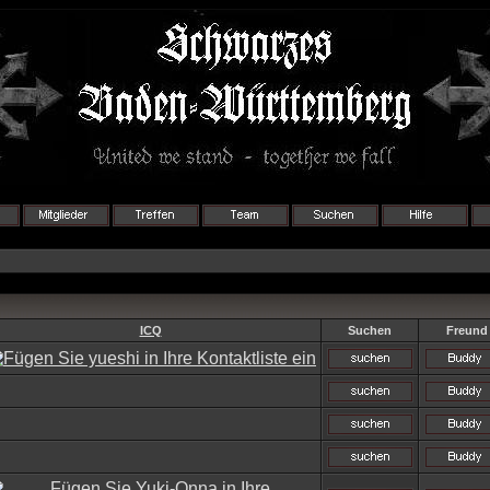
ICQ
Suchen
Freund