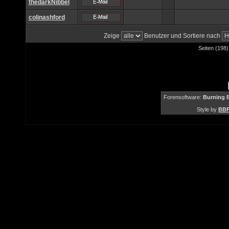
thedarkNibbel
colinashford
Zeige
Benutzer und Sortiere nach
Seiten (198)
Forensoftware:
Burning B
Style by
BBF