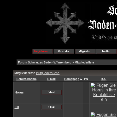
Forum Schwarzes Baden-W?rttemberg
» Mitgliederliste
Mitgliederliste
[
Mitgliedersuche
]
Benutzername
E-Mail
Homepage
PN
ICQ
Horus
Fili