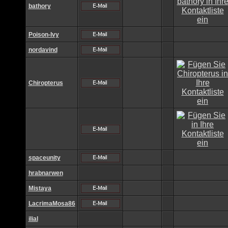
bathory
Poison-Ivy
nordavind
Chiropterus
spaceunity
hrabnarwen
Mistaya
LacrimaMosa86
ilial