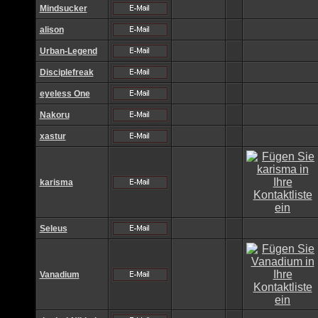
Mindsucker
alison
Urban-Legend
Disciplefreak
eyeless One
Nakoru
xastur
karisma
Seleus
Vanadium