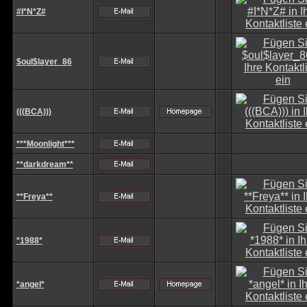
#I*N*Z#
$oul$layer_86
(((BCA)))
***Moonlight***
**darkdream**
**Freya**
*1988*
*angel*