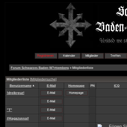
Forum Schwarzes Baden-W?rttemberg
» Mitgliederliste
Mitgliederliste
[
Mitgliedersuche
]
Benutzername
E-Mail
Homepage
PN
ICQ
!dreikreuz!
"T"
#Hagazussa#