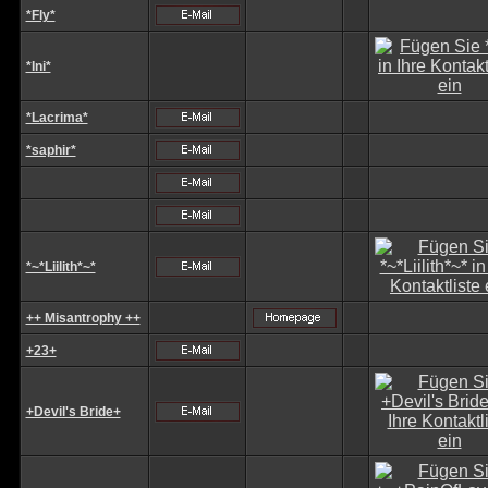
*Fly*
*Ini*
*Lacrima*
*saphir*
*~*Liilith*~*
++ Misantrophy ++
+23+
+Devil's Bride+