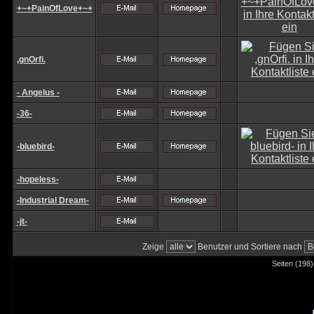
+~+PainOfLove+~+
,gnOrfi.
- Angelus -
-36-
-bluebird-
-hopeless-
-Industrial Dream-
-jt-
Zeige
Benutzer und Sortiere nach
Seiten (198)