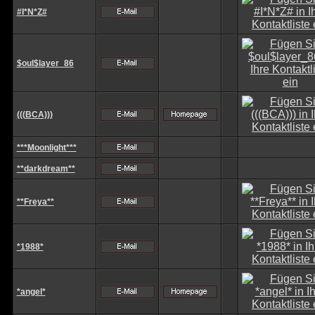
#I*N*Z#
$oul$layer_86
(((BCA)))
***Moonlight***
**darkdream**
**Freya**
*1988*
*angel*