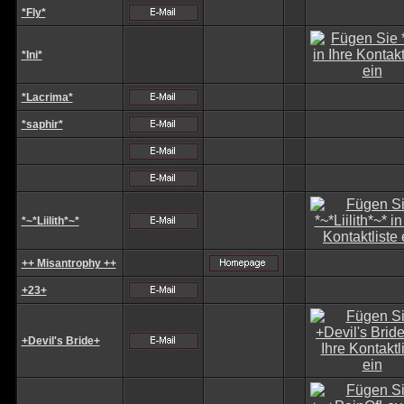
*Fly*
*Ini*
*Lacrima*
*saphir*
*~*Liilith*~*
++ Misantrophy ++
+23+
+Devil's Bride+