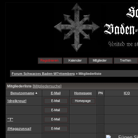
Forum Schwarzes Baden-W?rttemberg
» Mitgliederliste
Mitgliederliste
[
Mitgliedersuche
]
Benutzername
E-Mail
Homepage
PN
ICQ
!dreikreuz!
"T"
#Hagazussa#