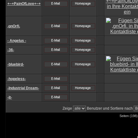
+~+PainOfLove+~+
,gnOrfi.
- Angelus -
-36-
-bluebird-
-hopeless-
-Industrial Dream-
-jt-
Zeige
Benutzer und Sortiere nach
Seiten (198)