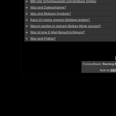
»
BBCode Schnellauswahl und klickbare Smilies
»
Was sind Dateianhänge?
»
Was sind Beitrags-Symbole?
»
Kann ich meine eigenen Beiträge ändern?
»
Warum werden in meinem Beitrag Worte zensiert?
»
Was ist eine E-Mail-Benachrichtigung?
»
Was sind Präfixe?
Forensoftware:
Burning B
Style by
BBF