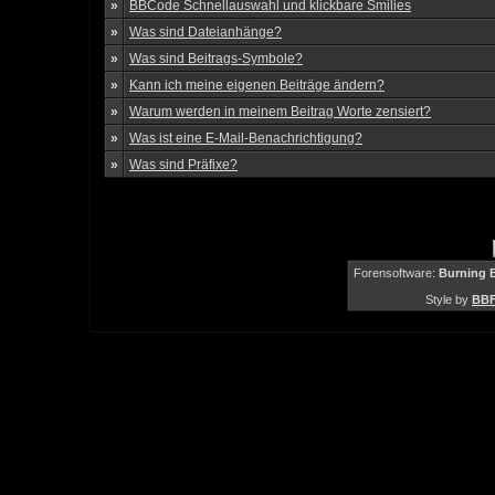
»
BBCode Schnellauswahl und klickbare Smilies
»
Was sind Dateianhänge?
»
Was sind Beitrags-Symbole?
»
Kann ich meine eigenen Beiträge ändern?
»
Warum werden in meinem Beitrag Worte zensiert?
»
Was ist eine E-Mail-Benachrichtigung?
»
Was sind Präfixe?
Forensoftware:
Burning B
Style by
BBF