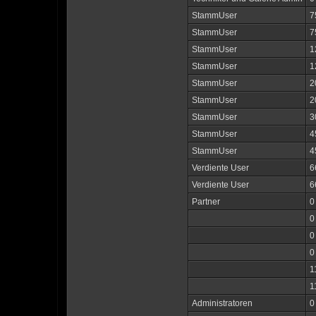
StammUser
7
StammUser
7
StammUser
1
StammUser
1
StammUser
2
StammUser
2
StammUser
3
StammUser
4
StammUser
4
Verdiente User
6
Verdiente User
6
Partner
0
0
0
0
1
1
Administratoren
0