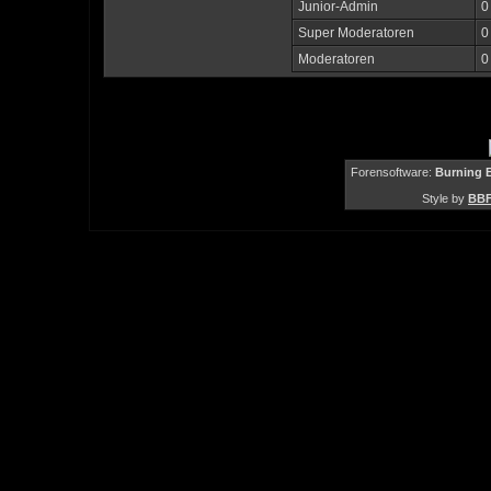
Junior-Admin
0
Super Moderatoren
0
Moderatoren
0
Forensoftware:
Burning B
Style by
BBF