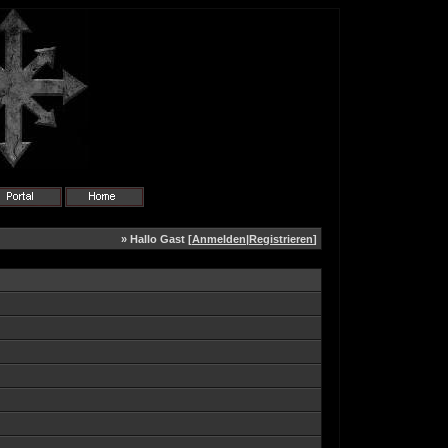
» Hallo Gast [
Anmelden
|
Registrieren
]