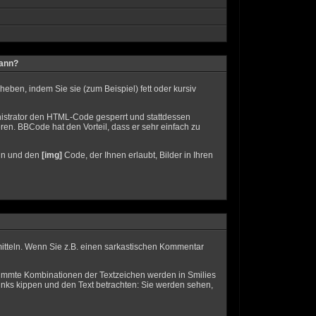
kann?
eben, indem Sie sie (zum Beispiel) fett oder kursiv
istrator den HTML-Code gesperrt und stattdessen
en. BBCode hat den Vorteil, dass er sehr einfach zu
eln und den
[img]
Code, der Ihnen erlaubt, Bilder in Ihren
ermitteln. Wenn Sie z.B. einen sarkastischen Kommentar
stimmte Kombinationen der Textzeichen werden in Smilies
nks kippen und den Text betrachten: Sie werden sehen,