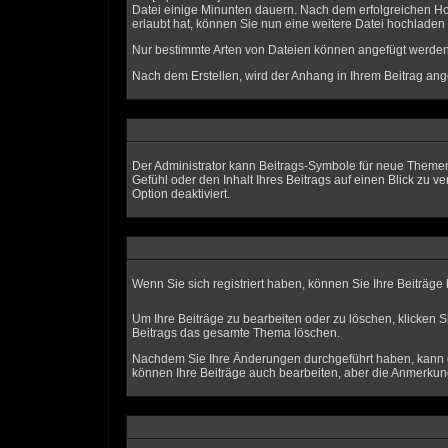
Datei einige Minunten dauern. Nach dem erfolgreichen Ho
erlaubt hat, können Sie nun eine weitere Datei hochladen
Nur bestimmte Arten von Dateien können angefügt werden.
Nach dem Erstellen, wird der Anhang in Ihrem Beitrag ang
Der Administrator kann Beitrags-Symbole für neue Themen
Gefühl oder den Inhalt Ihres Beitrags auf einen Blick zu v
Option deaktiviert.
Wenn Sie sich registriert haben, können Sie Ihre Beiträge
Um Ihre Beiträge zu bearbeiten oder zu löschen, klicken S
Beitrags das gesamte Thema löschen.
Nachdem Sie Ihre Änderungen durchgeführt haben, kann ei
können Ihre Beiträge auch bearbeiten, aber die Anmerkung