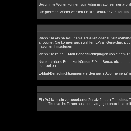
Bestimmte Wörter können vom Administrator zensiert worde
Die gleichen Wörter werden für alle Benutzer zensiert un
Wenn Sie ein neues Thema erstellen oder auf ein vorhan
antwortet. Sie können auch wählen E-Mail-Benachrichtigu
Favoriten hinzufügen.
Wenn Sie keine E-Mail-Benachrichtigungen von einem The
Nur registrierte Benutzer können E-Mail-Benachrichtigu
bearbeiten.
E-Mail-Benachrichtigungen werden auch 'Abonnements' g
Ein Präfix ist ein vorgegebener Zusatz für den Titel eine
eines Themas im Forum aus einer vorgegebenen Liste mit