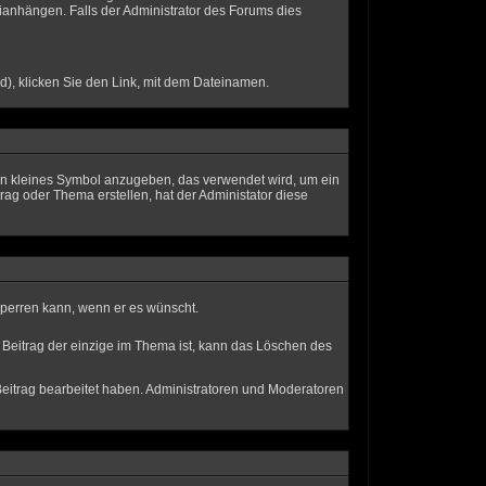
anhängen. Falls der Administrator des Forums dies
d), klicken Sie den Link, mit dem Dateinamen.
ein kleines Symbol anzugeben, das verwendet wird, um ein
trag oder Thema erstellen, hat der Administator diese
 sperren kann, wenn er es wünscht.
 Beitrag der einzige im Thema ist, kann das Löschen des
eitrag bearbeitet haben. Administratoren und Moderatoren