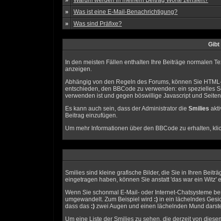
»
Warum werden in meinem Beitrag Worte zensiert?
»
Was ist eine E-Mail-Benachrichtigung?
»
Was sind Präfixe?
Gibt
In den meisten Fällen enthalten Ihre Beiträge normalen Te
anzeigen.
Abhängig von den Regeln des Forums, können Sie HTML-Co
entschieden, den BBCode zu verwenden: ein spezielles Set
verwenden ist und gegen böswillige Javascript und Seite
Es kann auch sein, dass der Administrator die
Smilies
akti
Beitrag einzufügen.
Um mehr Informationen über den BBCode zu erhalten, kli
Smilies sind kleine grafische Bilder, die Sie in Ihren Bei
eingetragen haben, können Sie anstatt 'das war ein Witz' 
Wenn Sie schonmal E-Mail- oder Internet-Chatsysteme benu
umgewandelt. Zum Beispiel wird
:)
in ein lächelndes Gesi
dass das
:)
zwei Augen und einen lächelnden Mund darstel
Um eine Liste der Smilies zu sehen, die derzeit von dies