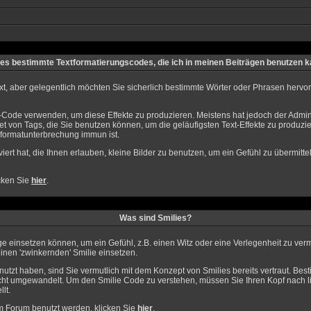
 es bestimmte Textformatierungscodes, die ich in meinen Beiträgen benutzen 
xt, aber gelegentlich möchten Sie sicherlich bestimmte Wörter oder Phrasen hervorh
de verwenden, um diese Effekte zu produzieren. Meistens hat jedoch der Admin
 von Tags, die Sie benutzen können, um die geläufigsten Text-Effekte zu produzier
nformatunterbrechung immun ist.
viert hat, die Ihnen erlauben, kleine Bilder zu benutzen, um ein Gefühl zu übermitt
cken Sie
hier
.
Was sind Smilies?
träge einsetzen können, um ein Gefühl, z.B. einen Witz oder eine Verlegenheit zu v
einen 'zwinkernden' Smilie einsetzen.
tzt haben, sind Sie vermutlich mit dem Konzept von Smilies bereits vertraut. Be
cht umgewandelt. Um den Smilie Code zu verstehen, müssen Sie Ihren Kopf nach li
lt.
em Forum benutzt werden, klicken Sie
hier
.