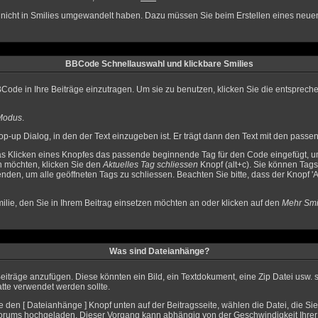
g nicht in Smilies umgewandelt haben. Dazu müssen Sie beim Erstellen eines neuen
BBCode Schnellauswahl und klickbare Smilies
BCode in Ihre Beiträge einzutragen. Um sie zu benutzen, klicken Sie die entsprec
 Modus
.
p-up Dialog, in den der Text einzugeben ist. Er trägt dann den Text mit den passe
s Klicken eines Knopfes das passende beginnende Tag für den Code eingefügt, um
 möchten, klicken Sie den
Aktuelles Tag schliessen
Knopf (alt+c). Sie können Tag
nden, um alle geöffneten Tags zu schliessen. Beachten Sie bitte, dass der Knopf 'Al
ilie, den Sie in Ihrem Beitrag einsetzen möchten an oder klicken auf den
Mehr Smi
Was sind Dateianhänge?
iträge anzufügen. Diese könnten ein Bild, ein Textdokument, eine Zip Datei usw. s
tte verwendet werden sollte.
 den [ Dateianhänge ] Knopf unten auf der Beitragsseite, wählen die Datei, die Si
es Forums hochgeladen. Dieser Vorgang kann abhängig von der Geschwindigkeit Ihr