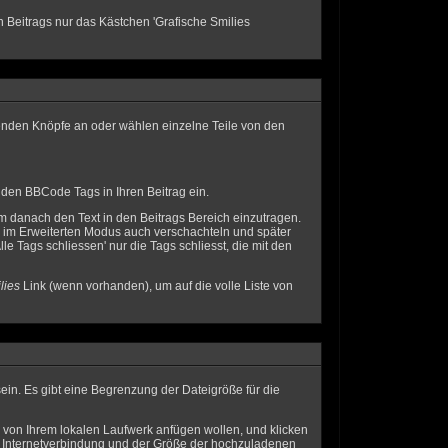
 Beitrags nur das Kästchen 'Grafische Smilies
henden Knöpfe an oder wählen einzelne Teile von den
nden BBCode Tags in Ihren Beitrag ein.
 danach den Text in den Beitrags Bereich einzutragen.
s im Erweiterten Modus auch verschachteln und später
le Tags schliessen' nur die Tags schliesst, die mit den
lies
Link (wenn vorhanden), um auf die volle Liste von
ein. Es gibt eine Begrenzung der Dateigröße für die
e von Ihrem lokalen Laufwerk anfügen wollen, und klicken
er Internetverbindung und der Größe der hochzuladenen