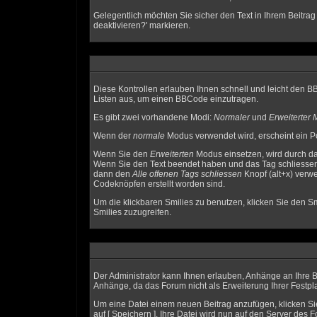
Gelegentlich möchten Sie sicher den Text in Ihrem Beitra
deaktivieren?' markieren.
Diese Kontrollen erlauben Ihnen schnell und leicht den B
Listen aus, um einen BBCode einzutragen.
Es gibt zwei vorhandene Modi:
Normaler
und
Erweiterter
Wenn der
normale
Modus verwendet wird, erscheint ein Po
Wenn Sie den
Erweiterten
Modus einsetzen, wird durch da
Wenn Sie den Text beendet haben und das Tag schliessen
dann den
Alle offenen Tags schliessen
Knopf (alt+x) verwe
Codeknöpfen erstellt worden sind.
Um die klickbaren Smilies zu benutzen, klicken Sie den Sm
Smilies zuzugreifen.
Der Administrator kann Ihnen erlauben, Anhänge an Ihre Be
Anhänge, da das Forum nicht als Erweiterung Ihrer Festpla
Um eine Datei einem neuen Beitrag anzufügen, klicken Sie
auf [ Speichern ]. Ihre Datei wird nun auf den Server d