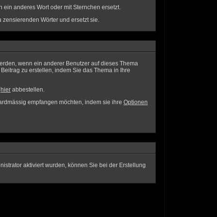
 ein anderes Wort oder mit Sternchen ersetzt.
 zensierenden Wörter und ersetzt sie.
werden, wenn ein anderer Benutzer auf dieses Thema
eitrag zu erstellen, indem Sie das Thema in Ihre
a
hier
abbestellen.
ndardmässig empfangen möchten, indem sie ihre
Optionen
istrator aktiviert wurden, können Sie bei der Erstellung