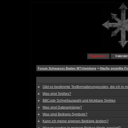
Forum Schwarzes Baden-W?rttemberg
»
Häufig gestellte F
»
Gibt es bestimmte Textformatierungscodes, die ich in
»
Was sind Smilies?
»
BBCode Schnellauswahl und klickbare Smilies
»
Was sind Dateianhänge?
»
Was sind Beitrags-Symbole?
»
Kann ich meine eigenen Beiträge ändern?