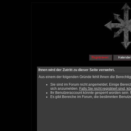
Ihnen wird der Zutritt zu dieser Seite verwehrt.
Aus einem der folgenden Gründe fehlt Ihnen die Berechtigu
Sie sind im Forum nicht angemeldet. Einige Bereic
sich anzumelden.
Falls Sie nicht registriert sind, 
Ihr Benutzeraccount könnte gesperrt worden sein. 
Es gibt Bereiche im Forum, die bestimmten Benutze