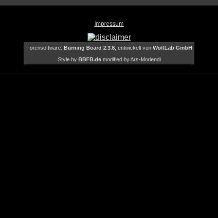
Impressum
Forensoftware:
Burning Board 2.3.6
, entwickelt von
WoltLab GmbH
Style by
BBFB.de
modified by Ars-Moriendi