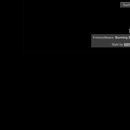
Forensoftware:
Burning B
Style by
BBF