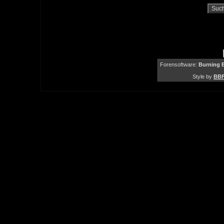
Forensoftware:
Burning B
Style by
BBF