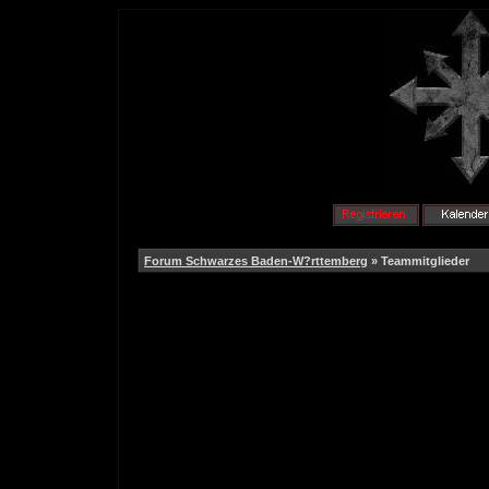
Forum Schwarzes Baden-W?rttemberg
» Teammitglieder