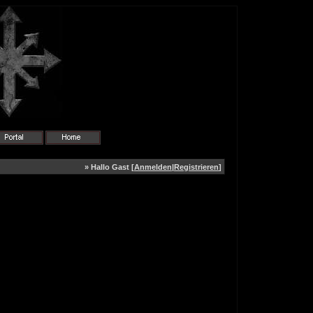
» Hallo Gast [
Anmelden
|
Registrieren
]