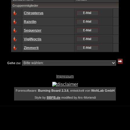
Gruppenmitglieder
Chiropterus
Raistlin
Sequenzer
VigilNoctis
Zimmerit
Gehe zu:
Impressum
Forensoftware:
Burning Board 2.3.6
, entwickelt von
WoltLab GmbH
Style by
BBFB.de
modified by Ars-Moriendi