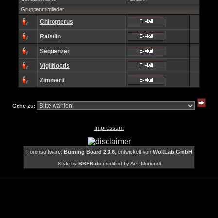
Gruppenmitglieder
Chiropterus
Raistlin
Sequenzer
VigilNoctis
Zimmerit
Gehe zu:
Impressum
Forensoftware:
Burning Board 2.3.6
, entwickelt von
WoltLab GmbH
Style by
BBFB.de
modified by Ars-Moriendi