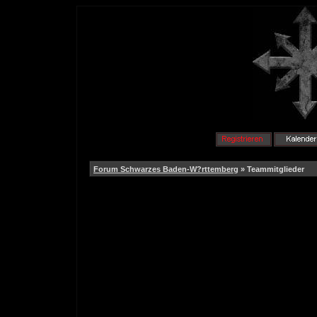
Forum Schwarzes Baden-W?rttemberg
» Teammitglieder