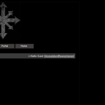
» Hallo Gast [
Anmelden
|
Registrieren
]