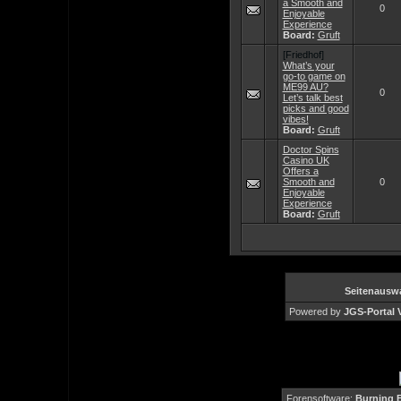
a Smooth and
0
Enjoyable
Experience
Board:
Gruft
[Friedhof]
What’s your
go-to game on
ME99 AU?
0
Let’s talk best
picks and good
vibes!
Board:
Gruft
Doctor Spins
Casino UK
Offers a
Smooth and
0
Enjoyable
Experience
Board:
Gruft
Seitenausw
Powered by
JGS-Portal V
Forensoftware:
Burning B