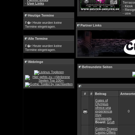
Terrasse
-
User Links
- Kiosk
- Riesig
- usw.
Heutige Termine
F�r Heute wurden keine
Partner Links
Termine eingetragen.
Alle Termine
F�r Heute wurden keine
Termine eingetragen.
Webringe
Befreundete Seiten
#
#
Beitrag
Antwort
Gates of
Olympus
ofrece una
experiencia
0
muy
entretenida
Board:
Gruft
Golden Dragon
Casino Offers