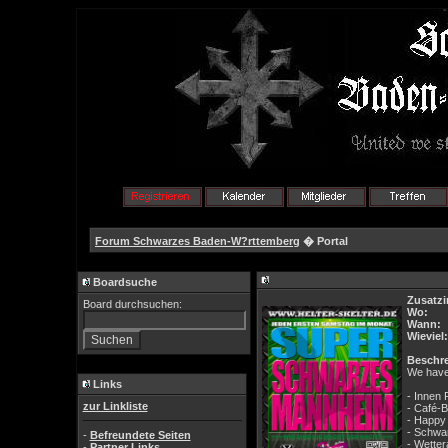
Forum Schwarzes Baden-W?rttemberg
� Portal
Boardsuche
Zusatzi
Board durchsuchen:
Wo:
Wann:
Wieviel:
Beschr
We have
Links
- Innen 
zur Linkliste
- Café-B
- Happy 
- Schwa
-
Befreundete Seiten
- Wetter
-
Partner Links